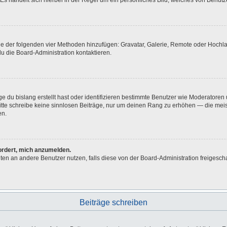
Es handelt sich hierbei in der Regel um ein persönliches Bild, welches von Benutze
eine der folgenden vier Methoden hinzufügen: Gravatar, Galerie, Remote oder Hoch
u die Board-Administration kontaktieren.
e du bislang erstellt hast oder identifizieren bestimmte Benutzer wie Moderatore
 Bitte schreibe keine sinnlosen Beiträge, nur um deinen Rang zu erhöhen — die me
en.
fordert, mich anzumelden.
ichten an andere Benutzer nutzen, falls diese von der Board-Administration freig
Beiträge schreiben