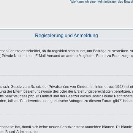
Wie kann ich einen Administrator des Board
Registrierung und Anmeldung
es Forums entscheidet, ob du registriert sein musst, um Beiträge zu schreiben. Auf j
, Private Nachrichten, E-Mail-Versand an andere Mitglieder, Beitritt zu Benutzergr
utsch: Gesetz zum Schutz der Privatsphäre von Kindern im Internet von 1998) ist e
ng der Eltern beziehungsweise des oder der Erziehungsberechtigten benötigen. Wen
e. Bitte beachte, dass phpBB Limited und der Besitzer dieses Boards keine Rechtsbe
wenden, falls es Beschwerden oder juristische Anfragen zu diesem Forum gibt?“ beha
sgeschaltet hat, damit sich keine neuen Benutzer mehr anmelden können. Es könnte
die Board-Administration.