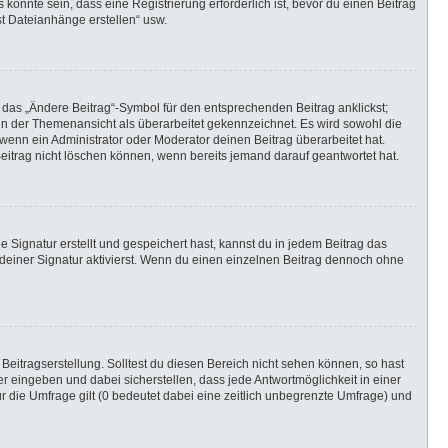
önnte sein, dass eine Registrierung erforderlich ist, bevor du einen Beitrag
st Dateianhänge erstellen“ usw.
 das „Ändere Beitrag“-Symbol für den entsprechenden Beitrag anklickst;
g in der Themenansicht als überarbeitet gekennzeichnet. Es wird sowohl die
wenn ein Administrator oder Moderator deinen Beitrag überarbeitet hat.
 Beitrag nicht löschen können, wenn bereits jemand darauf geantwortet hat.
Signatur erstellt und gespeichert hast, kannst du in jedem Beitrag das
einer Signatur aktivierst. Wenn du einen einzelnen Beitrag dennoch ohne
Beitragserstellung. Solltest du diesen Bereich nicht sehen können, so hast
r eingeben und dabei sicherstellen, dass jede Antwortmöglichkeit in einer
r die Umfrage gilt (0 bedeutet dabei eine zeitlich unbegrenzte Umfrage) und