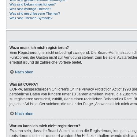
Was sind Bekanntmachungen?
Was sind wichtige Themen?
Was sind geschlossene Themen?
Was sind Themen-Symbole?
Wozu muss ich mich registrieren?
Eine Registrierung ist nicht unbedingt zwingend. Die Board-Administration dies
Funktionen, die Gästen nicht zur Verfügung stehen: zum Beispiel Avatarbilder
erledigt ist und dir zahlreiche Vorteile bietet.
Nach oben
Was ist COPPA?
COPPA, ausgeschrieben Children’s Online Privacy Protection Act of 1998 (de
persönliche Daten von Kindern unter 13 Jahren erheben, hierzu die Zustimmu
zu registrieren versuchst, zutrifft, ziehe einen rechtlichen Beistand zu Rat
jeglicher Art ist; außer solchen, die unter der Frage „An wen soll ich mich 
Nach oben
Warum kann ich mich nicht registrieren?
Es kann sein, dass die Board-Administration die Registrierung komplett au
registrieren möchtest, gesperrt wurden. Um Hilfe zu erhalten, wende dich an 