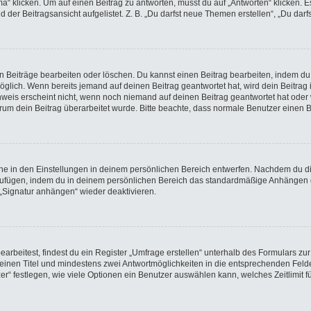
licken. Um auf einen Beitrag zu antworten, musst du auf „Antworten“ klicken. Es k
der Beitragsansicht aufgelistet. Z. B. „Du darfst neue Themen erstellen“, „Du darf
en Beiträge bearbeiten oder löschen. Du kannst einen Beitrag bearbeiten, indem du
möglich. Wenn bereits jemand auf deinen Beitrag geantwortet hat, wird dein Beitra
nweis erscheint nicht, wenn noch niemand auf deinen Beitrag geantwortet hat oder 
 warum dein Beitrag überarbeitet wurde. Bitte beachte, dass normale Benutzer einen
e in den Einstellungen in deinem persönlichen Bereich entwerfen. Nachdem du die 
nzufügen, indem du in deinem persönlichen Bereich das standardmäßige Anhängen d
 „Signatur anhängen“ wieder deaktivieren.
beitest, findest du ein Register „Umfrage erstellen“ unterhalb des Formulars zur 
t einen Titel und mindestens zwei Antwortmöglichkeiten in die entsprechenden Felde
r“ festlegen, wie viele Optionen ein Benutzer auswählen kann, welches Zeitlimit fü