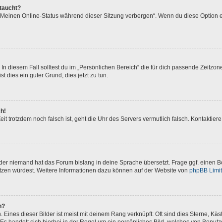
ftaucht?
 „Meinen Online-Status während dieser Sitzung verbergen“. Wenn du diese Option e
In diesem Fall solltest du im „Persönlichen Bereich“ die für dich passende Zeitzone 
t dies ein guter Grund, dies jetzt zu tun.
ch!
 Zeit trotzdem noch falsch ist, geht die Uhr des Servers vermutlich falsch. Kontakti
oder niemand hat das Forum bislang in deine Sprache übersetzt. Frage ggf. einen Bo
setzen würdest. Weitere Informationen dazu können auf der Website von
phpBB Limi
n?
Eines dieser Bilder ist meist mit deinem Rang verknüpft: Oft sind dies Sterne, Kä