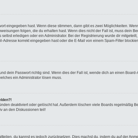
swort eingegeben hast. Wenn diese stimmen, dann gibt es zwei Möglichkeiten. We
eisungen folgen, die du erhalten hast. Wenn dies nicht der Fall ist, muss dein Ben
elbst erledigen oder ein Administrator. Bei der Registrierung wurde dir mitgeteilt, 
-Adresse korrekt eingegeben hast oder die E-Mail von einem Spam-Filter blockiert
nd dein Passwort richtig sind. Wenn dies der Fall ist, wende dich an einen Board-A
welches ein Administrator lösen muss.
elden?!
ünden deaktiviert oder gelöscht hat. Außerdem löschen viele Boards regelmäßig Ben
v an den Diskussionen teil!
 mitteilen, du kannst es jedoch zurücksetzen. Dies machst du, indem du auf der Anm