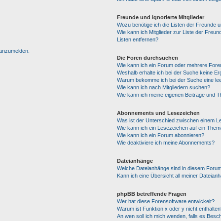
Freunde und ignorierte Mitglieder
Wozu benötige ich die Listen der Freunde un
Wie kann ich Mitglieder zur Liste der Freun
Listen entfernen?
h anzumelden.
Die Foren durchsuchen
Wie kann ich ein Forum oder mehrere For
Weshalb erhalte ich bei der Suche keine E
Warum bekomme ich bei der Suche eine lee
Wie kann ich nach Mitgliedern suchen?
Wie kann ich meine eigenen Beiträge und 
Abonnements und Lesezeichen
Was ist der Unterschied zwischen einem 
Wie kann ich ein Lesezeichen auf ein The
Wie kann ich ein Forum abonnieren?
Wie deaktiviere ich meine Abonnements?
Dateianhänge
Welche Dateianhänge sind in diesem Forum
Kann ich eine Übersicht all meiner Dateian
phpBB betreffende Fragen
Wer hat diese Forensoftware entwickelt?
Warum ist Funktion x oder y nicht enthalten
An wen soll ich mich wenden, falls es Besc