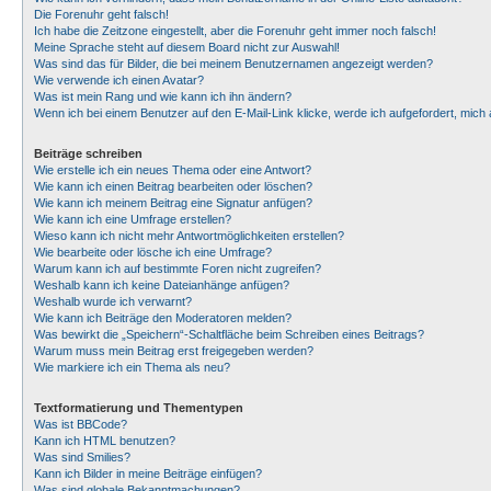
Die Forenuhr geht falsch!
Ich habe die Zeitzone eingestellt, aber die Forenuhr geht immer noch falsch!
Meine Sprache steht auf diesem Board nicht zur Auswahl!
Was sind das für Bilder, die bei meinem Benutzernamen angezeigt werden?
Wie verwende ich einen Avatar?
Was ist mein Rang und wie kann ich ihn ändern?
Wenn ich bei einem Benutzer auf den E-Mail-Link klicke, werde ich aufgefordert, mic
Beiträge schreiben
Wie erstelle ich ein neues Thema oder eine Antwort?
Wie kann ich einen Beitrag bearbeiten oder löschen?
Wie kann ich meinem Beitrag eine Signatur anfügen?
Wie kann ich eine Umfrage erstellen?
Wieso kann ich nicht mehr Antwortmöglichkeiten erstellen?
Wie bearbeite oder lösche ich eine Umfrage?
Warum kann ich auf bestimmte Foren nicht zugreifen?
Weshalb kann ich keine Dateianhänge anfügen?
Weshalb wurde ich verwarnt?
Wie kann ich Beiträge den Moderatoren melden?
Was bewirkt die „Speichern“-Schaltfläche beim Schreiben eines Beitrags?
Warum muss mein Beitrag erst freigegeben werden?
Wie markiere ich ein Thema als neu?
Textformatierung und Thementypen
Was ist BBCode?
Kann ich HTML benutzen?
Was sind Smilies?
Kann ich Bilder in meine Beiträge einfügen?
Was sind globale Bekanntmachungen?