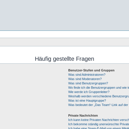
Häufig gestellte Fragen
Benutzer-Stufen und Gruppen
Was sind Administratoren?
Was sind Moderatoren?
Was sind Benutzergruppen?
Wo finde ich die Benutzergruppen und wie tr
Wie werde ich Gruppenleiter?
Weshalb werden verschiedene Benutzergrup
Was ist eine Hauptgruppe?
Was bedeutet der „Das Team“-Link auf der 
Private Nachrichten
Ich kann keine Privaten Nachrichten versc
Ich bekomme ständig unerwünschte Private
Ich habe eine Spam-E-Mail von einem Mitgl