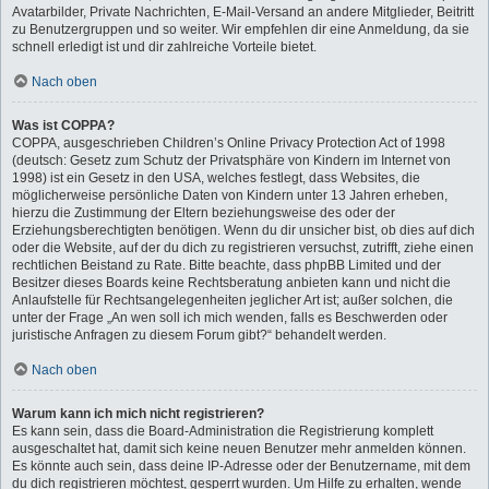
Avatarbilder, Private Nachrichten, E-Mail-Versand an andere Mitglieder, Beitritt
zu Benutzergruppen und so weiter. Wir empfehlen dir eine Anmeldung, da sie
schnell erledigt ist und dir zahlreiche Vorteile bietet.
Nach oben
Was ist COPPA?
COPPA, ausgeschrieben Children’s Online Privacy Protection Act of 1998
(deutsch: Gesetz zum Schutz der Privatsphäre von Kindern im Internet von
1998) ist ein Gesetz in den USA, welches festlegt, dass Websites, die
möglicherweise persönliche Daten von Kindern unter 13 Jahren erheben,
hierzu die Zustimmung der Eltern beziehungsweise des oder der
Erziehungsberechtigten benötigen. Wenn du dir unsicher bist, ob dies auf dich
oder die Website, auf der du dich zu registrieren versuchst, zutrifft, ziehe einen
rechtlichen Beistand zu Rate. Bitte beachte, dass phpBB Limited und der
Besitzer dieses Boards keine Rechtsberatung anbieten kann und nicht die
Anlaufstelle für Rechtsangelegenheiten jeglicher Art ist; außer solchen, die
unter der Frage „An wen soll ich mich wenden, falls es Beschwerden oder
juristische Anfragen zu diesem Forum gibt?“ behandelt werden.
Nach oben
Warum kann ich mich nicht registrieren?
Es kann sein, dass die Board-Administration die Registrierung komplett
ausgeschaltet hat, damit sich keine neuen Benutzer mehr anmelden können.
Es könnte auch sein, dass deine IP-Adresse oder der Benutzername, mit dem
du dich registrieren möchtest, gesperrt wurden. Um Hilfe zu erhalten, wende