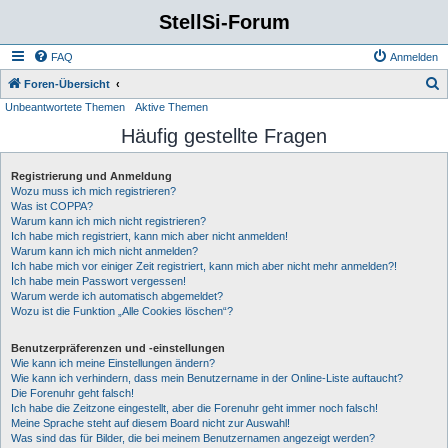
StellSi-Forum
FAQ
Anmelden
S
Foren-Übersicht
Unbeantwortete Themen
Aktive Themen
u
Häufig gestellte Fragen
c
h
Registrierung und Anmeldung
e
Wozu muss ich mich registrieren?
Was ist COPPA?
Warum kann ich mich nicht registrieren?
Ich habe mich registriert, kann mich aber nicht anmelden!
Warum kann ich mich nicht anmelden?
Ich habe mich vor einiger Zeit registriert, kann mich aber nicht mehr anmelden?!
Ich habe mein Passwort vergessen!
Warum werde ich automatisch abgemeldet?
Wozu ist die Funktion „Alle Cookies löschen“?
Benutzerpräferenzen und -einstellungen
Wie kann ich meine Einstellungen ändern?
Wie kann ich verhindern, dass mein Benutzername in der Online-Liste auftaucht?
Die Forenuhr geht falsch!
Ich habe die Zeitzone eingestellt, aber die Forenuhr geht immer noch falsch!
Meine Sprache steht auf diesem Board nicht zur Auswahl!
Was sind das für Bilder, die bei meinem Benutzernamen angezeigt werden?