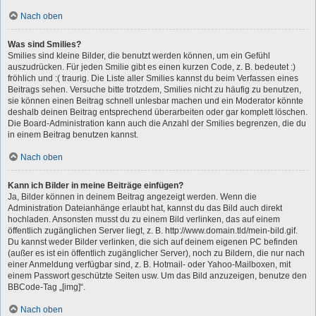
Nach oben
Was sind Smilies?
Smilies sind kleine Bilder, die benutzt werden können, um ein Gefühl
auszudrücken. Für jeden Smilie gibt es einen kurzen Code, z. B. bedeutet :)
fröhlich und :( traurig. Die Liste aller Smilies kannst du beim Verfassen eines
Beitrags sehen. Versuche bitte trotzdem, Smilies nicht zu häufig zu benutzen,
sie können einen Beitrag schnell unlesbar machen und ein Moderator könnte
deshalb deinen Beitrag entsprechend überarbeiten oder gar komplett löschen.
Die Board-Administration kann auch die Anzahl der Smilies begrenzen, die du
in einem Beitrag benutzen kannst.
Nach oben
Kann ich Bilder in meine Beiträge einfügen?
Ja, Bilder können in deinem Beitrag angezeigt werden. Wenn die
Administration Dateianhänge erlaubt hat, kannst du das Bild auch direkt
hochladen. Ansonsten musst du zu einem Bild verlinken, das auf einem
öffentlich zugänglichen Server liegt, z. B. http://www.domain.tld/mein-bild.gif.
Du kannst weder Bilder verlinken, die sich auf deinem eigenen PC befinden
(außer es ist ein öffentlich zugänglicher Server), noch zu Bildern, die nur nach
einer Anmeldung verfügbar sind, z. B. Hotmail- oder Yahoo-Mailboxen, mit
einem Passwort geschützte Seiten usw. Um das Bild anzuzeigen, benutze den
BBCode-Tag „[img]“.
Nach oben