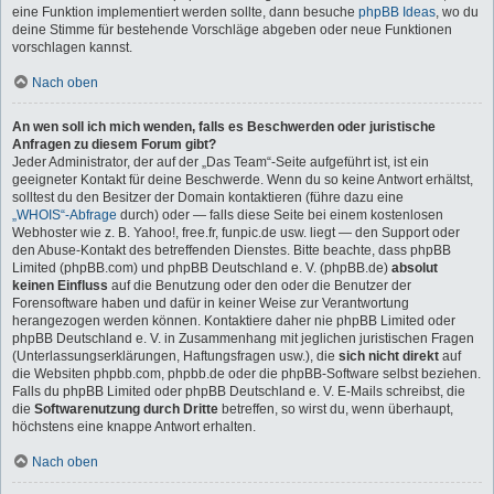
eine Funktion implementiert werden sollte, dann besuche
phpBB Ideas
, wo du
deine Stimme für bestehende Vorschläge abgeben oder neue Funktionen
vorschlagen kannst.
Nach oben
An wen soll ich mich wenden, falls es Beschwerden oder juristische
Anfragen zu diesem Forum gibt?
Jeder Administrator, der auf der „Das Team“-Seite aufgeführt ist, ist ein
geeigneter Kontakt für deine Beschwerde. Wenn du so keine Antwort erhältst,
solltest du den Besitzer der Domain kontaktieren (führe dazu eine
„WHOIS“-Abfrage
durch) oder — falls diese Seite bei einem kostenlosen
Webhoster wie z. B. Yahoo!, free.fr, funpic.de usw. liegt — den Support oder
den Abuse-Kontakt des betreffenden Dienstes. Bitte beachte, dass phpBB
Limited (phpBB.com) und phpBB Deutschland e. V. (phpBB.de)
absolut
keinen Einfluss
auf die Benutzung oder den oder die Benutzer der
Forensoftware haben und dafür in keiner Weise zur Verantwortung
herangezogen werden können. Kontaktiere daher nie phpBB Limited oder
phpBB Deutschland e. V. in Zusammenhang mit jeglichen juristischen Fragen
(Unterlassungserklärungen, Haftungsfragen usw.), die
sich nicht direkt
auf
die Websiten phpbb.com, phpbb.de oder die phpBB-Software selbst beziehen.
Falls du phpBB Limited oder phpBB Deutschland e. V. E-Mails schreibst, die
die
Softwarenutzung durch Dritte
betreffen, so wirst du, wenn überhaupt,
höchstens eine knappe Antwort erhalten.
Nach oben