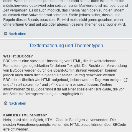
holen. Wenn du den entsprechenden Link nicht siehst, dann ist die Funktion
möglicherweise deaktiviert oder seit der letzten Markierung ist nicht genügend
Zeit vergangen. Es ist auch möglich, das Thema nach oben zu holen, indem
du einfach eine Antwort darauf schreibst. Stelle jedoch sicher, dass du die
Regeln dieses Boards beachtest! Es wird meist nicht gerne gesehen, wenn
ohne triftigen Grund auf alte oder abgeschlossene Themen geantwortet wird.
Nach oben
Textformatierung und Thementypen
Was ist BBCode?
BBCode ist eine spezielle Umsetzung von HTML, die dir weitreichende
Formatierungsmöglichkeiten für deinen Text gibt. Die Rechte zur Verwendung
von BBCode werden durch die Board-Administration vergeben, können
jedoch auch durch dich für jeden einzelnen Beitrag deaktiviert werden.
BBCode ist ähnlich wie HTML aufgebaut, jedoch werden Tags von eckigen („[“
und „]“) statt spitzen („<“ und „>“) Klammern eingeschlossen. Weitere
Informationen zu BBCode findest du auf einer speziellen Hilfe-Seite, die von
der Seite zur Beitragserstellung aus zugänglich ist.
Nach oben
Kann ich HTML benutzen?
Nein, es ist nicht möglich, HTML-Code in Beiträgen zu verwenden. Die
meisten Formatierungsmöglichkeiten, die HTML bietet, können über BBCode
erreicht werden.