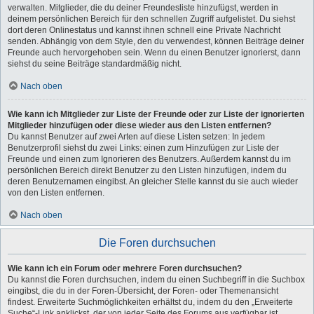
verwalten. Mitglieder, die du deiner Freundesliste hinzufügst, werden in
deinem persönlichen Bereich für den schnellen Zugriff aufgelistet. Du siehst
dort deren Onlinestatus und kannst ihnen schnell eine Private Nachricht
senden. Abhängig von dem Style, den du verwendest, können Beiträge deiner
Freunde auch hervorgehoben sein. Wenn du einen Benutzer ignorierst, dann
siehst du seine Beiträge standardmäßig nicht.
Nach oben
Wie kann ich Mitglieder zur Liste der Freunde oder zur Liste der ignorierten
Mitglieder hinzufügen oder diese wieder aus den Listen entfernen?
Du kannst Benutzer auf zwei Arten auf diese Listen setzen: In jedem
Benutzerprofil siehst du zwei Links: einen zum Hinzufügen zur Liste der
Freunde und einen zum Ignorieren des Benutzers. Außerdem kannst du im
persönlichen Bereich direkt Benutzer zu den Listen hinzufügen, indem du
deren Benutzernamen eingibst. An gleicher Stelle kannst du sie auch wieder
von den Listen entfernen.
Nach oben
Die Foren durchsuchen
Wie kann ich ein Forum oder mehrere Foren durchsuchen?
Du kannst die Foren durchsuchen, indem du einen Suchbegriff in die Suchbox
eingibst, die du in der Foren-Übersicht, der Foren- oder Themenansicht
findest. Erweiterte Suchmöglichkeiten erhältst du, indem du den „Erweiterte
Suche“-Link anklickst, der von jeder Seite des Forums aus verfügbar ist.