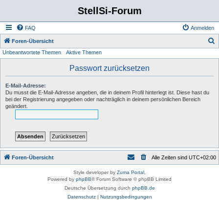
StellSi-Forum
FAQ
Anmelden
S
Foren-Übersicht
Unbeantwortete Themen
Aktive Themen
u
c
Passwort zurücksetzen
h
E-Mail-Adresse:
e
Du musst die E-Mail-Adresse angeben, die in deinem Profil hinterlegt ist. Diese hast du
bei der Registrierung angegeben oder nachträglich in deinem persönlichen Bereich
geändert.
Foren-Übersicht
Alle Zeiten sind
UTC+02:00
Style developer by
Zuma Portal
,
Powered by
phpBB
® Forum Software © phpBB Limited
Deutsche Übersetzung durch
phpBB.de
Datenschutz
|
Nutzungsbedingungen