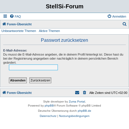
StellSi-Forum
FAQ
Anmelden
S
Foren-Übersicht
Unbeantwortete Themen
Aktive Themen
u
c
Passwort zurücksetzen
h
E-Mail-Adresse:
e
Du musst die E-Mail-Adresse angeben, die in deinem Profil hinterlegt ist. Diese hast du
bei der Registrierung angegeben oder nachträglich in deinem persönlichen Bereich
geändert.
Foren-Übersicht
Alle Zeiten sind
UTC+02:00
Style developer by
Zuma Portal
,
Powered by
phpBB
® Forum Software © phpBB Limited
Deutsche Übersetzung durch
phpBB.de
Datenschutz
|
Nutzungsbedingungen