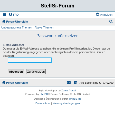
StellSi-Forum
FAQ
Anmelden
S
Foren-Übersicht
Unbeantwortete Themen
Aktive Themen
u
c
Passwort zurücksetzen
h
E-Mail-Adresse:
e
Du musst die E-Mail-Adresse angeben, die in deinem Profil hinterlegt ist. Diese hast du
bei der Registrierung angegeben oder nachträglich in deinem persönlichen Bereich
geändert.
Foren-Übersicht
Alle Zeiten sind
UTC+02:00
Style developer by
Zuma Portal
,
Powered by
phpBB
® Forum Software © phpBB Limited
Deutsche Übersetzung durch
phpBB.de
Datenschutz
|
Nutzungsbedingungen