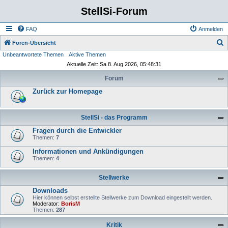
StellSi-Forum
FAQ
Anmelden
S
Foren-Übersicht
Unbeantwortete Themen
Aktive Themen
u
Aktuelle Zeit: Sa 8. Aug 2026, 05:48:31
c
Forum
h
Zurück zur Homepage
e
StellSi - das Programm
Fragen durch die Entwickler
Themen:
7
Informationen und Ankündigungen
Themen:
4
Stellwerke
Downloads
Hier können selbst erstellte Stellwerke zum Download eingestellt werden.
Moderator:
BorisM
Themen:
287
Kritik