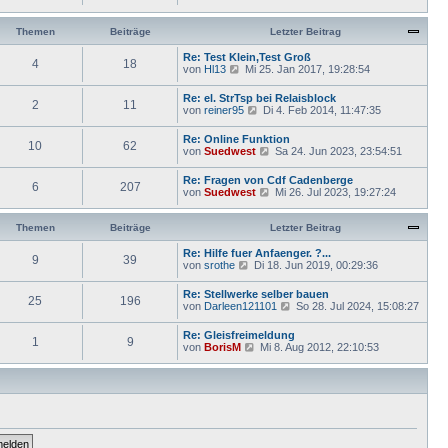
r
e
t
B
u
r
e
e
Themen
Beiträge
Letzter Beitrag
a
i
s
g
t
t
Re: Test Klein,Test Groß
r
4
18
e
N
von
Hl13
Mi 25. Jan 2017, 19:28:54
a
r
e
g
B
u
Re: el. StrTsp bei Relaisblock
e
2
11
e
N
von
reiner95
Di 4. Feb 2014, 11:47:35
i
s
e
t
t
u
r
Re: Online Funktion
e
10
62
e
a
N
von
Suedwest
Sa 24. Jun 2023, 23:54:51
r
s
g
e
B
t
u
e
Re: Fragen von Cdf Cadenberge
e
6
207
e
i
N
von
Suedwest
Mi 26. Jul 2023, 19:27:24
r
s
t
e
B
t
r
u
e
e
a
e
Themen
Beiträge
Letzter Beitrag
i
r
g
s
t
B
t
Re: Hilfe fuer Anfaenger. ?...
r
e
9
39
e
N
von
srothe
Di 18. Jun 2019, 00:29:36
a
i
r
e
g
t
B
u
Re: Stellwerke selber bauen
r
e
25
196
e
N
von
Darleen121101
a
So 28. Jul 2024, 15:08:27
i
s
e
g
t
t
u
Re: Gleisfreimeldung
r
e
1
9
e
N
von
BorisM
Mi 8. Aug 2012, 22:10:53
a
r
s
e
g
B
t
u
e
e
e
i
r
s
t
B
t
r
e
e
a
i
r
g
t
B