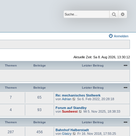
Suche
Erwei
Anmelden
Aktuelle Zeit: Sa 8. Aug 2026, 13:30:12
Themen
Beiträge
Letzter Beitrag
Themen
Beiträge
Letzter Beitrag
Re: mechanisches Stellwerk
7
65
N
von
Adrian
So 6. Feb 2022, 20:28:18
e
u
Forum auf Standby
4
93
e
N
von
Suedwest
Mi 5. Nov 2025, 18:38:33
s
e
t
u
e
e
Themen
Beiträge
Letzter Beitrag
r
s
B
t
Bahnhof Halberstadt
e
287
456
e
N
von
Glatzy
Fr 16. Nov 2018, 17:55:25
i