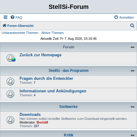
StellSi-Forum
FAQ
Anmelden
S
Foren-Übersicht
Unbeantwortete Themen
Aktive Themen
u
Aktuelle Zeit: Fr 7. Aug 2026, 15:16:46
c
Forum
h
Zurück zur Homepage
e
StellSi - das Programm
Fragen durch die Entwickler
Themen:
7
Informationen und Ankündigungen
Themen:
4
Stellwerke
Downloads
Hier können selbst erstellte Stellwerke zum Download eingestellt werden.
Moderator:
BorisM
Themen:
287
Kritik