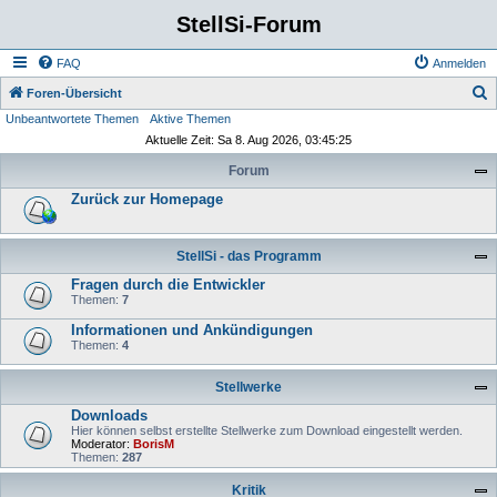
StellSi-Forum
FAQ
Anmelden
S
Foren-Übersicht
Unbeantwortete Themen
Aktive Themen
u
Aktuelle Zeit: Sa 8. Aug 2026, 03:45:25
c
Forum
h
Zurück zur Homepage
e
StellSi - das Programm
Fragen durch die Entwickler
Themen:
7
Informationen und Ankündigungen
Themen:
4
Stellwerke
Downloads
Hier können selbst erstellte Stellwerke zum Download eingestellt werden.
Moderator:
BorisM
Themen:
287
Kritik