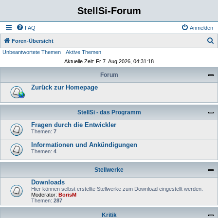
StellSi-Forum
FAQ
Anmelden
S
Foren-Übersicht
Unbeantwortete Themen
Aktive Themen
u
Aktuelle Zeit: Fr 7. Aug 2026, 04:31:18
c
Forum
h
Zurück zur Homepage
e
StellSi - das Programm
Fragen durch die Entwickler
Themen:
7
Informationen und Ankündigungen
Themen:
4
Stellwerke
Downloads
Hier können selbst erstellte Stellwerke zum Download eingestellt werden.
Moderator:
BorisM
Themen:
287
Kritik