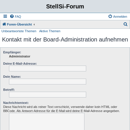
StellSi-Forum
FAQ
Anmelden
S
Foren-Übersicht
Unbeantwortete Themen
Aktive Themen
u
Kontakt mit der Board-Administration aufnehmen
c
h
e
Empfänger:
Administrator
Deine E-Mail-Adresse:
Dein Name:
Betreff:
Nachrichtentext:
Diese Nachricht wird als reiner Text verschickt, verwende daher kein HTML oder
BBCode. Als Antwort-Adresse für die E-Mail wird deine E-Mail-Adresse angegeben.