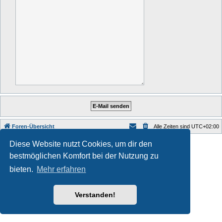
Foren-Übersicht
Alle Zeiten sind
UTC+02:00
Style developer by
Zuma Portal
,
Diese Website nutzt Cookies, um dir den
Powered by
phpBB
® Forum Software © phpBB Limited
bestmöglichen Komfort bei der Nutzung zu
Deutsche Übersetzung durch
phpBB.de
Datenschutz
|
Nutzungsbedingungen
bieten.
Mehr erfahren
Verstanden!