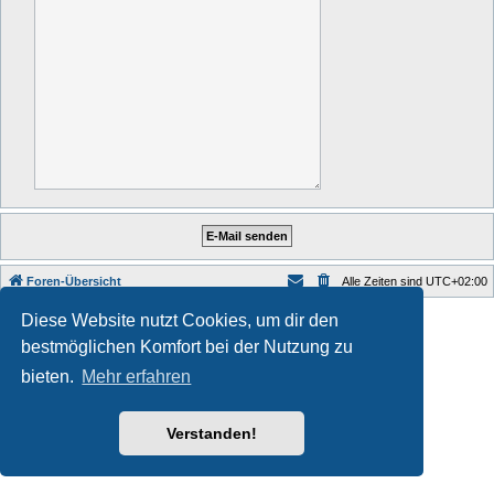
Foren-Übersicht
Alle Zeiten sind
UTC+02:00
Style developer by
Zuma Portal
,
Diese Website nutzt Cookies, um dir den
Powered by
phpBB
® Forum Software © phpBB Limited
bestmöglichen Komfort bei der Nutzung zu
Deutsche Übersetzung durch
phpBB.de
Datenschutz
|
Nutzungsbedingungen
bieten.
Mehr erfahren
Verstanden!