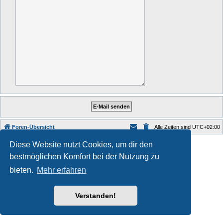
Foren-Übersicht
Alle Zeiten sind
UTC+02:00
Style developer by
Zuma Portal
,
Diese Website nutzt Cookies, um dir den
Powered by
phpBB
® Forum Software © phpBB Limited
bestmöglichen Komfort bei der Nutzung zu
Deutsche Übersetzung durch
phpBB.de
Datenschutz
|
Nutzungsbedingungen
bieten.
Mehr erfahren
Verstanden!