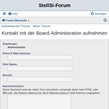
StellSi-Forum
FAQ
Anmelden
S
Foren-Übersicht
Unbeantwortete Themen
Aktive Themen
u
Kontakt mit der Board-Administration aufnehmen
c
h
e
Empfänger:
Administrator
Deine E-Mail-Adresse:
Dein Name:
Betreff:
Nachrichtentext:
Diese Nachricht wird als reiner Text verschickt, verwende daher kein HTML oder
BBCode. Als Antwort-Adresse für die E-Mail wird deine E-Mail-Adresse angegeben.