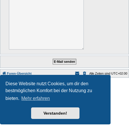
Foren-Übersicht
Alle Zeiten sind
UTC+02:00
Style developer by
Zuma Portal
,
Diese Website nutzt Cookies, um dir den
Powered by
phpBB
® Forum Software © phpBB Limited
bestmöglichen Komfort bei der Nutzung zu
Deutsche Übersetzung durch
phpBB.de
Datenschutz
|
Nutzungsbedingungen
bieten.
Mehr erfahren
Verstanden!