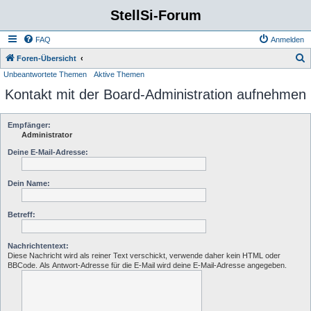
StellSi-Forum
FAQ
Anmelden
S
Foren-Übersicht
Unbeantwortete Themen
Aktive Themen
u
Kontakt mit der Board-Administration aufnehmen
c
h
e
Empfänger:
Administrator
Deine E-Mail-Adresse:
Dein Name:
Betreff:
Nachrichtentext:
Diese Nachricht wird als reiner Text verschickt, verwende daher kein HTML oder
BBCode. Als Antwort-Adresse für die E-Mail wird deine E-Mail-Adresse angegeben.