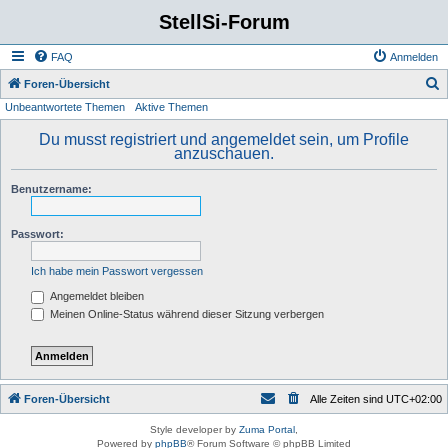
StellSi-Forum
FAQ
Anmelden
S
Foren-Übersicht
Unbeantwortete Themen
Aktive Themen
u
c
Du musst registriert und angemeldet sein, um Profile
anzuschauen.
h
e
Benutzername:
Passwort:
Ich habe mein Passwort vergessen
Angemeldet bleiben
Meinen Online-Status während dieser Sitzung verbergen
Foren-Übersicht
Alle Zeiten sind
UTC+02:00
Style developer by
Zuma Portal
,
Powered by
phpBB
® Forum Software © phpBB Limited