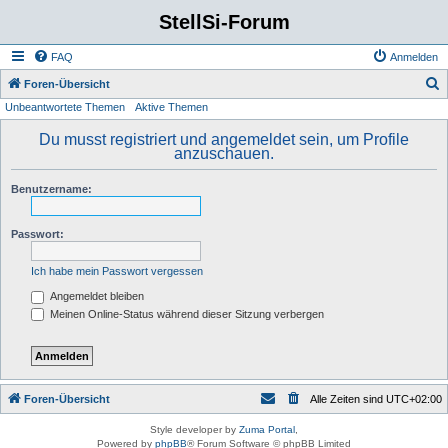
StellSi-Forum
FAQ
Anmelden
S
Foren-Übersicht
Unbeantwortete Themen
Aktive Themen
u
c
Du musst registriert und angemeldet sein, um Profile
anzuschauen.
h
e
Benutzername:
Passwort:
Ich habe mein Passwort vergessen
Angemeldet bleiben
Meinen Online-Status während dieser Sitzung verbergen
Foren-Übersicht
Alle Zeiten sind
UTC+02:00
Style developer by
Zuma Portal
,
Powered by
phpBB
® Forum Software © phpBB Limited