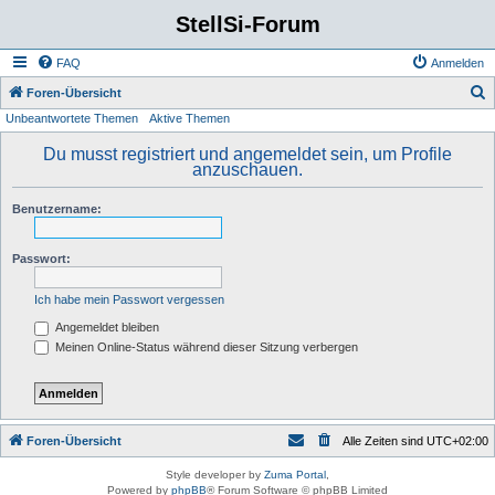
StellSi-Forum
FAQ
Anmelden
S
Foren-Übersicht
Unbeantwortete Themen
Aktive Themen
u
c
Du musst registriert und angemeldet sein, um Profile
anzuschauen.
h
e
Benutzername:
Passwort:
Ich habe mein Passwort vergessen
Angemeldet bleiben
Meinen Online-Status während dieser Sitzung verbergen
Foren-Übersicht
Alle Zeiten sind
UTC+02:00
Style developer by
Zuma Portal
,
Powered by
phpBB
® Forum Software © phpBB Limited