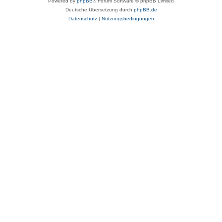
Powered by
phpBB
® Forum Software © phpBB Limited
Deutsche Übersetzung durch
phpBB.de
Datenschutz
|
Nutzungsbedingungen