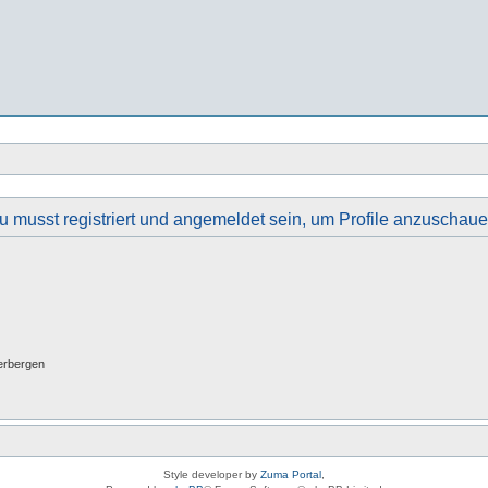
u musst registriert und angemeldet sein, um Profile anzuschaue
erbergen
Style developer by
Zuma Portal
,