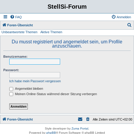
StellSi-Forum
FAQ
Anmelden
S
Foren-Übersicht
Unbeantwortete Themen
Aktive Themen
u
c
Du musst registriert und angemeldet sein, um Profile
anzuschauen.
h
e
Benutzername:
Passwort:
Ich habe mein Passwort vergessen
Angemeldet bleiben
Meinen Online-Status während dieser Sitzung verbergen
Foren-Übersicht
Alle Zeiten sind
UTC+02:00
Style developer by
Zuma Portal
,
Powered by
phpBB
® Forum Software © phpBB Limited