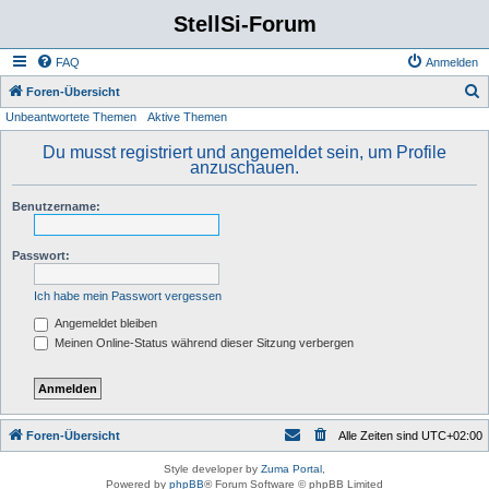
StellSi-Forum
FAQ
Anmelden
S
Foren-Übersicht
Unbeantwortete Themen
Aktive Themen
u
c
Du musst registriert und angemeldet sein, um Profile
anzuschauen.
h
e
Benutzername:
Passwort:
Ich habe mein Passwort vergessen
Angemeldet bleiben
Meinen Online-Status während dieser Sitzung verbergen
Foren-Übersicht
Alle Zeiten sind
UTC+02:00
Style developer by
Zuma Portal
,
Powered by
phpBB
® Forum Software © phpBB Limited