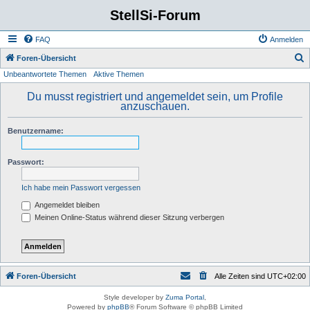
StellSi-Forum
FAQ
Anmelden
S
Foren-Übersicht
Unbeantwortete Themen
Aktive Themen
u
c
Du musst registriert und angemeldet sein, um Profile
anzuschauen.
h
e
Benutzername:
Passwort:
Ich habe mein Passwort vergessen
Angemeldet bleiben
Meinen Online-Status während dieser Sitzung verbergen
Foren-Übersicht
Alle Zeiten sind
UTC+02:00
Style developer by
Zuma Portal
,
Powered by
phpBB
® Forum Software © phpBB Limited