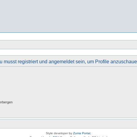
u musst registriert und angemeldet sein, um Profile anzuschaue
erbergen
Style developer by
Zuma Portal
,