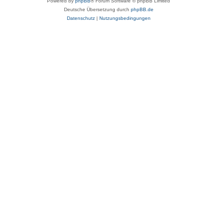
Powered by
phpBB
® Forum Software © phpBB Limited
Deutsche Übersetzung durch
phpBB.de
Datenschutz
|
Nutzungsbedingungen