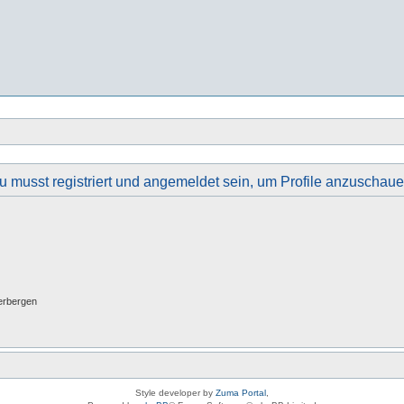
u musst registriert und angemeldet sein, um Profile anzuschaue
erbergen
Style developer by
Zuma Portal
,