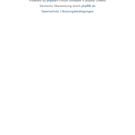
Powered by
phpBB
® Forum Software © phpBB Limited
Deutsche Übersetzung durch
phpBB.de
Datenschutz
|
Nutzungsbedingungen