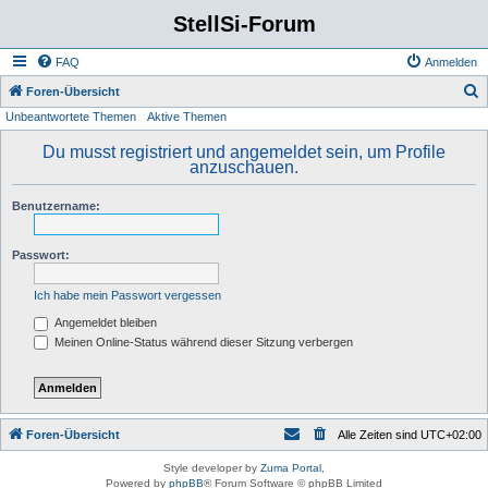
StellSi-Forum
FAQ
Anmelden
S
Foren-Übersicht
Unbeantwortete Themen
Aktive Themen
u
c
Du musst registriert und angemeldet sein, um Profile
anzuschauen.
h
e
Benutzername:
Passwort:
Ich habe mein Passwort vergessen
Angemeldet bleiben
Meinen Online-Status während dieser Sitzung verbergen
Foren-Übersicht
Alle Zeiten sind
UTC+02:00
Style developer by
Zuma Portal
,
Powered by
phpBB
® Forum Software © phpBB Limited