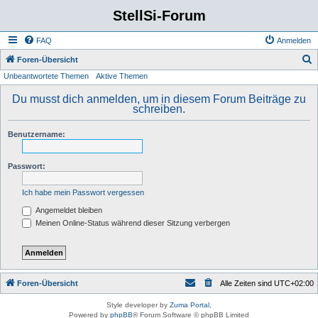
StellSi-Forum
FAQ
Anmelden
S
Foren-Übersicht
Unbeantwortete Themen
Aktive Themen
u
c
Du musst dich anmelden, um in diesem Forum Beiträge zu
schreiben.
h
e
Benutzername:
Passwort:
Ich habe mein Passwort vergessen
Angemeldet bleiben
Meinen Online-Status während dieser Sitzung verbergen
Foren-Übersicht
Alle Zeiten sind
UTC+02:00
Style developer by
Zuma Portal
,
Powered by
phpBB
® Forum Software © phpBB Limited