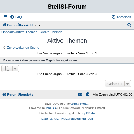
StellSi-Forum
FAQ
Anmelden
S
Foren-Übersicht
Unbeantwortete Themen
Aktive Themen
u
Aktive Themen
c
h
Zur erweiterten Suche
Die Suche ergab 0 Treffer • Seite
1
von
1
e
Es wurden keine passenden Ergebnisse gefunden.
Die Suche ergab 0 Treffer • Seite
1
von
1
Gehe zu
Foren-Übersicht
Alle Zeiten sind
UTC+02:00
Style developer by
Zuma Portal
,
Powered by
phpBB
® Forum Software © phpBB Limited
Deutsche Übersetzung durch
phpBB.de
Datenschutz
|
Nutzungsbedingungen