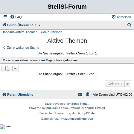
StellSi-Forum
FAQ
Anmelden
S
Foren-Übersicht
Unbeantwortete Themen
Aktive Themen
u
Aktive Themen
c
h
Zur erweiterten Suche
Die Suche ergab 0 Treffer • Seite
1
von
1
e
Es wurden keine passenden Ergebnisse gefunden.
Die Suche ergab 0 Treffer • Seite
1
von
1
Gehe zu
Foren-Übersicht
Alle Zeiten sind
UTC+02:00
Style developer by
Zuma Portal
,
Powered by
phpBB
® Forum Software © phpBB Limited
Deutsche Übersetzung durch
phpBB.de
Datenschutz
|
Nutzungsbedingungen