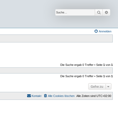
Suche
Erwei
Anmelden
Die Suche ergab 0 Treffer • Seite
1
von
1
Die Suche ergab 0 Treffer • Seite
1
von
1
Gehe zu
Kontakt
Alle Cookies löschen
Alle Zeiten sind
UTC+02:00