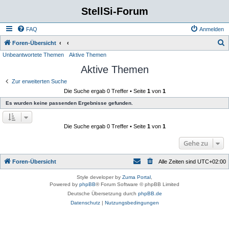
StellSi-Forum
FAQ
Anmelden
S
Foren-Übersicht
Unbeantwortete Themen
Aktive Themen
u
Aktive Themen
c
h
Zur erweiterten Suche
Die Suche ergab 0 Treffer • Seite
1
von
1
e
Es wurden keine passenden Ergebnisse gefunden.
Die Suche ergab 0 Treffer • Seite
1
von
1
Gehe zu
Foren-Übersicht
Alle Zeiten sind
UTC+02:00
Style developer by
Zuma Portal
,
Powered by
phpBB
® Forum Software © phpBB Limited
Deutsche Übersetzung durch
phpBB.de
Datenschutz
|
Nutzungsbedingungen