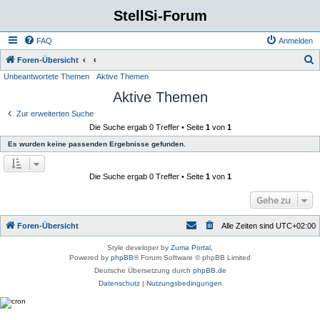
StellSi-Forum
FAQ
Anmelden
S
Foren-Übersicht
Unbeantwortete Themen
Aktive Themen
u
Aktive Themen
c
h
Zur erweiterten Suche
Die Suche ergab 0 Treffer • Seite
1
von
1
e
Es wurden keine passenden Ergebnisse gefunden.
Die Suche ergab 0 Treffer • Seite
1
von
1
Gehe zu
Foren-Übersicht
Alle Zeiten sind
UTC+02:00
Style developer by
Zuma Portal
,
Powered by
phpBB
® Forum Software © phpBB Limited
Deutsche Übersetzung durch
phpBB.de
Datenschutz
|
Nutzungsbedingungen