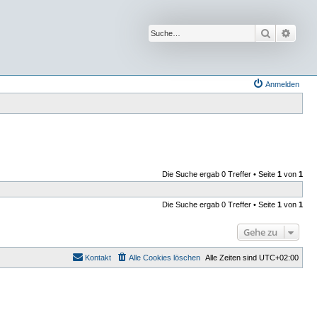
Suche
Erwei
Anmelden
Die Suche ergab 0 Treffer • Seite
1
von
1
Die Suche ergab 0 Treffer • Seite
1
von
1
Gehe zu
Kontakt
Alle Cookies löschen
Alle Zeiten sind
UTC+02:00