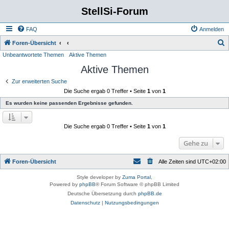
StellSi-Forum
FAQ
Anmelden
S
Foren-Übersicht
Unbeantwortete Themen
Aktive Themen
u
Aktive Themen
c
h
Zur erweiterten Suche
Die Suche ergab 0 Treffer • Seite
1
von
1
e
Es wurden keine passenden Ergebnisse gefunden.
Die Suche ergab 0 Treffer • Seite
1
von
1
Gehe zu
Foren-Übersicht
Alle Zeiten sind
UTC+02:00
Style developer by
Zuma Portal
,
Powered by
phpBB
® Forum Software © phpBB Limited
Deutsche Übersetzung durch
phpBB.de
Datenschutz
|
Nutzungsbedingungen