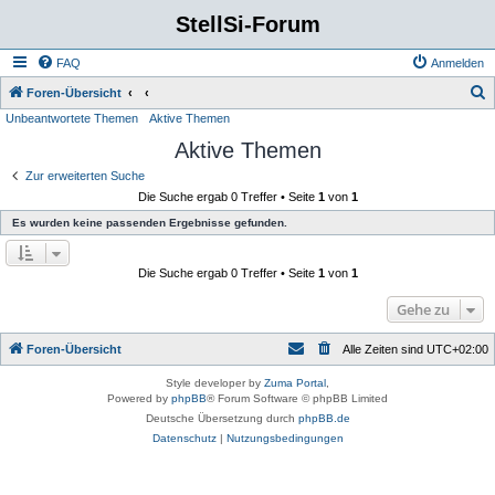
StellSi-Forum
FAQ
Anmelden
S
Foren-Übersicht
Unbeantwortete Themen
Aktive Themen
u
Aktive Themen
c
h
Zur erweiterten Suche
Die Suche ergab 0 Treffer • Seite
1
von
1
e
Es wurden keine passenden Ergebnisse gefunden.
Die Suche ergab 0 Treffer • Seite
1
von
1
Gehe zu
Foren-Übersicht
Alle Zeiten sind
UTC+02:00
Style developer by
Zuma Portal
,
Powered by
phpBB
® Forum Software © phpBB Limited
Deutsche Übersetzung durch
phpBB.de
Datenschutz
|
Nutzungsbedingungen