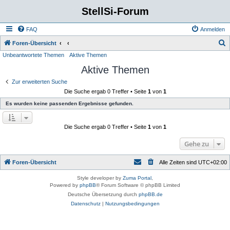
StellSi-Forum
FAQ
Anmelden
S
Foren-Übersicht
Unbeantwortete Themen
Aktive Themen
u
Aktive Themen
c
h
Zur erweiterten Suche
Die Suche ergab 0 Treffer • Seite
1
von
1
e
Es wurden keine passenden Ergebnisse gefunden.
Die Suche ergab 0 Treffer • Seite
1
von
1
Gehe zu
Foren-Übersicht
Alle Zeiten sind
UTC+02:00
Style developer by
Zuma Portal
,
Powered by
phpBB
® Forum Software © phpBB Limited
Deutsche Übersetzung durch
phpBB.de
Datenschutz
|
Nutzungsbedingungen