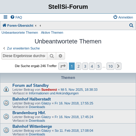
StellSi-Forum
FAQ
Anmelden
S
Foren-Übersicht
Unbeantwortete Themen
Aktive Themen
u
Unbeantwortete Themen
c
h
Zur erweiterten Suche
e
Suche
Erweiterte Suche
Seite
1
von
10
1
2
3
4
5
10
Nächst
Die Suche ergab 246 Treffer
…
Themen
Forum auf Standby
Letzter Beitrag von
Suedwest
«
Mi 5. Nov 2025, 18:38:33
Verfasst in
Informationen und Ankündigungen
Bahnhof Halberstadt
Letzter Beitrag von
Glatzy
«
Fr 16. Nov 2018, 17:55:25
Verfasst in
Downloads
Brandenburg Hbf.
Letzter Beitrag von
Glatzy
«
Fr 16. Nov 2018, 17:45:24
Verfasst in
Downloads
Bahnhof Wittenberge
Letzter Beitrag von
Glatzy
«
So 11. Feb 2018, 17:08:04
Verfasst in
Downloads