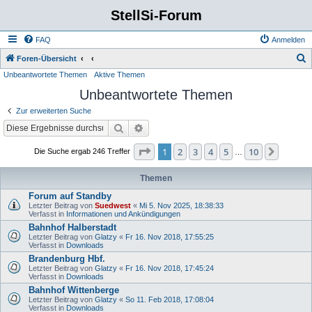
StellSi-Forum
FAQ
Anmelden
S
Foren-Übersicht
Unbeantwortete Themen
Aktive Themen
u
Unbeantwortete Themen
c
h
Zur erweiterten Suche
e
Suche
Erweiterte Suche
Seite
1
von
10
1
2
3
4
5
10
Nächst
Die Suche ergab 246 Treffer
…
Themen
Forum auf Standby
Letzter Beitrag von
Suedwest
«
Mi 5. Nov 2025, 18:38:33
Verfasst in
Informationen und Ankündigungen
Bahnhof Halberstadt
Letzter Beitrag von
Glatzy
«
Fr 16. Nov 2018, 17:55:25
Verfasst in
Downloads
Brandenburg Hbf.
Letzter Beitrag von
Glatzy
«
Fr 16. Nov 2018, 17:45:24
Verfasst in
Downloads
Bahnhof Wittenberge
Letzter Beitrag von
Glatzy
«
So 11. Feb 2018, 17:08:04
Verfasst in
Downloads