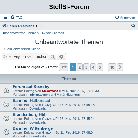
StellSi-Forum
FAQ
Anmelden
S
Foren-Übersicht
Unbeantwortete Themen
Aktive Themen
u
Unbeantwortete Themen
c
h
Zur erweiterten Suche
e
Suche
Erweiterte Suche
Seite
1
von
10
1
2
3
4
5
10
Nächst
Die Suche ergab 246 Treffer
…
Themen
Forum auf Standby
Letzter Beitrag von
Suedwest
«
Mi 5. Nov 2025, 18:38:33
Verfasst in
Informationen und Ankündigungen
Bahnhof Halberstadt
Letzter Beitrag von
Glatzy
«
Fr 16. Nov 2018, 17:55:25
Verfasst in
Downloads
Brandenburg Hbf.
Letzter Beitrag von
Glatzy
«
Fr 16. Nov 2018, 17:45:24
Verfasst in
Downloads
Bahnhof Wittenberge
Letzter Beitrag von
Glatzy
«
So 11. Feb 2018, 17:08:04
Verfasst in
Downloads