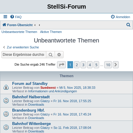
StellSi-Forum
FAQ
Anmelden
S
Foren-Übersicht
Unbeantwortete Themen
Aktive Themen
u
Unbeantwortete Themen
c
h
Zur erweiterten Suche
e
Suche
Erweiterte Suche
Seite
1
von
10
1
2
3
4
5
10
Nächst
Die Suche ergab 246 Treffer
…
Themen
Forum auf Standby
Letzter Beitrag von
Suedwest
«
Mi 5. Nov 2025, 18:38:33
Verfasst in
Informationen und Ankündigungen
Bahnhof Halberstadt
Letzter Beitrag von
Glatzy
«
Fr 16. Nov 2018, 17:55:25
Verfasst in
Downloads
Brandenburg Hbf.
Letzter Beitrag von
Glatzy
«
Fr 16. Nov 2018, 17:45:24
Verfasst in
Downloads
Bahnhof Wittenberge
Letzter Beitrag von
Glatzy
«
So 11. Feb 2018, 17:08:04
Verfasst in
Downloads