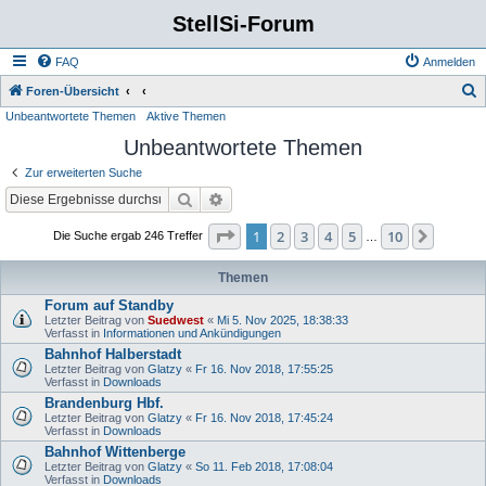
StellSi-Forum
FAQ
Anmelden
S
Foren-Übersicht
Unbeantwortete Themen
Aktive Themen
u
Unbeantwortete Themen
c
h
Zur erweiterten Suche
e
Suche
Erweiterte Suche
Seite
1
von
10
1
2
3
4
5
10
Nächst
Die Suche ergab 246 Treffer
…
Themen
Forum auf Standby
Letzter Beitrag von
Suedwest
«
Mi 5. Nov 2025, 18:38:33
Verfasst in
Informationen und Ankündigungen
Bahnhof Halberstadt
Letzter Beitrag von
Glatzy
«
Fr 16. Nov 2018, 17:55:25
Verfasst in
Downloads
Brandenburg Hbf.
Letzter Beitrag von
Glatzy
«
Fr 16. Nov 2018, 17:45:24
Verfasst in
Downloads
Bahnhof Wittenberge
Letzter Beitrag von
Glatzy
«
So 11. Feb 2018, 17:08:04
Verfasst in
Downloads