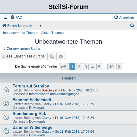
StellSi-Forum
FAQ
Anmelden
S
Foren-Übersicht
Unbeantwortete Themen
Aktive Themen
u
Unbeantwortete Themen
c
h
Zur erweiterten Suche
e
Suche
Erweiterte Suche
Seite
1
von
10
1
2
3
4
5
10
Nächst
Die Suche ergab 246 Treffer
…
Themen
Forum auf Standby
Letzter Beitrag von
Suedwest
«
Mi 5. Nov 2025, 18:38:33
Verfasst in
Informationen und Ankündigungen
Bahnhof Halberstadt
Letzter Beitrag von
Glatzy
«
Fr 16. Nov 2018, 17:55:25
Verfasst in
Downloads
Brandenburg Hbf.
Letzter Beitrag von
Glatzy
«
Fr 16. Nov 2018, 17:45:24
Verfasst in
Downloads
Bahnhof Wittenberge
Letzter Beitrag von
Glatzy
«
So 11. Feb 2018, 17:08:04
Verfasst in
Downloads