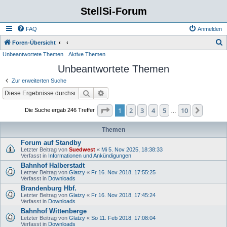
StellSi-Forum
FAQ
Anmelden
S
Foren-Übersicht
Unbeantwortete Themen
Aktive Themen
u
Unbeantwortete Themen
c
h
Zur erweiterten Suche
e
Suche
Erweiterte Suche
Seite
1
von
10
1
2
3
4
5
10
Nächst
Die Suche ergab 246 Treffer
…
Themen
Forum auf Standby
Letzter Beitrag von
Suedwest
«
Mi 5. Nov 2025, 18:38:33
Verfasst in
Informationen und Ankündigungen
Bahnhof Halberstadt
Letzter Beitrag von
Glatzy
«
Fr 16. Nov 2018, 17:55:25
Verfasst in
Downloads
Brandenburg Hbf.
Letzter Beitrag von
Glatzy
«
Fr 16. Nov 2018, 17:45:24
Verfasst in
Downloads
Bahnhof Wittenberge
Letzter Beitrag von
Glatzy
«
So 11. Feb 2018, 17:08:04
Verfasst in
Downloads