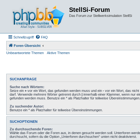
StellSi-Forum
Das Forum zur Stellwerksimulation StellSi
Schnellzugriff
FAQ
Foren-Übersicht
Unbeantwortete Themen
Aktive Themen
SUCHANFRAGE
Suche nach Wörtern:
Setze ein
+
vor ein Wort, das gefunden werden muss und ein
-
vor ein Wort, das nich
darf. Verwende mehrere Wörter getrennt durch
|
innerhalb einer Klammer, wenn nur ei
gefunden werden muss. Benutze ein * als Platzhalter für teilweise Übereinstimmungen
Zu suchender Autor:
Benutze ein * als Platzhalter für teilweise Übereinstimmungen.
SUCHOPTIONEN
Zu durchsuchende Foren:
Wähle das Forum oder die Foren aus, in denen gesucht werden soll. Unterforen werd
durchsucht, sofern du die Option „Unterforen durchsuchen“ unten nicht deaktivierst.