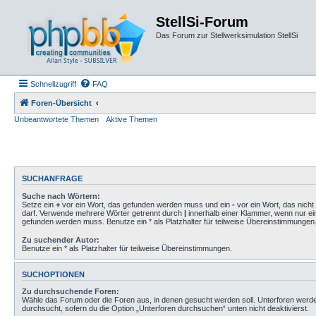
StellSi-Forum
Das Forum zur Stellwerksimulation StellSi
Schnellzugriff
FAQ
Foren-Übersicht
Unbeantwortete Themen
Aktive Themen
SUCHANFRAGE
Suche nach Wörtern:
Setze ein
+
vor ein Wort, das gefunden werden muss und ein
-
vor ein Wort, das nich
darf. Verwende mehrere Wörter getrennt durch
|
innerhalb einer Klammer, wenn nur ei
gefunden werden muss. Benutze ein * als Platzhalter für teilweise Übereinstimmungen
Zu suchender Autor:
Benutze ein * als Platzhalter für teilweise Übereinstimmungen.
SUCHOPTIONEN
Zu durchsuchende Foren:
Wähle das Forum oder die Foren aus, in denen gesucht werden soll. Unterforen werd
durchsucht, sofern du die Option „Unterforen durchsuchen“ unten nicht deaktivierst.