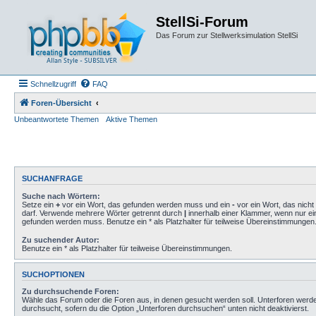
StellSi-Forum
Das Forum zur Stellwerksimulation StellSi
Schnellzugriff
FAQ
Foren-Übersicht
Unbeantwortete Themen
Aktive Themen
SUCHANFRAGE
Suche nach Wörtern:
Setze ein
+
vor ein Wort, das gefunden werden muss und ein
-
vor ein Wort, das nich
darf. Verwende mehrere Wörter getrennt durch
|
innerhalb einer Klammer, wenn nur ei
gefunden werden muss. Benutze ein * als Platzhalter für teilweise Übereinstimmungen
Zu suchender Autor:
Benutze ein * als Platzhalter für teilweise Übereinstimmungen.
SUCHOPTIONEN
Zu durchsuchende Foren:
Wähle das Forum oder die Foren aus, in denen gesucht werden soll. Unterforen werd
durchsucht, sofern du die Option „Unterforen durchsuchen“ unten nicht deaktivierst.