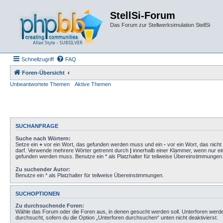
StellSi-Forum
Das Forum zur Stellwerksimulation StellSi
Schnellzugriff
FAQ
Foren-Übersicht
Unbeantwortete Themen
Aktive Themen
SUCHANFRAGE
Suche nach Wörtern:
Setze ein
+
vor ein Wort, das gefunden werden muss und ein
-
vor ein Wort, das nich
darf. Verwende mehrere Wörter getrennt durch
|
innerhalb einer Klammer, wenn nur ei
gefunden werden muss. Benutze ein * als Platzhalter für teilweise Übereinstimmungen
Zu suchender Autor:
Benutze ein * als Platzhalter für teilweise Übereinstimmungen.
SUCHOPTIONEN
Zu durchsuchende Foren:
Wähle das Forum oder die Foren aus, in denen gesucht werden soll. Unterforen werd
durchsucht, sofern du die Option „Unterforen durchsuchen“ unten nicht deaktivierst.