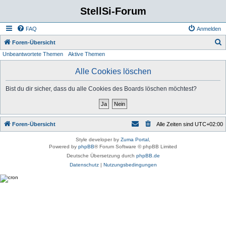
StellSi-Forum
FAQ
Anmelden
S
Foren-Übersicht
Unbeantwortete Themen
Aktive Themen
u
c
Alle Cookies löschen
h
Bist du dir sicher, dass du alle Cookies des Boards löschen möchtest?
e
Foren-Übersicht
Alle Zeiten sind
UTC+02:00
Style developer by
Zuma Portal
,
Powered by
phpBB
® Forum Software © phpBB Limited
Deutsche Übersetzung durch
phpBB.de
Datenschutz
|
Nutzungsbedingungen