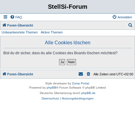
StellSi-Forum
FAQ
Anmelden
S
Foren-Übersicht
Unbeantwortete Themen
Aktive Themen
u
c
Alle Cookies löschen
h
Bist du dir sicher, dass du alle Cookies des Boards löschen möchtest?
e
Foren-Übersicht
Alle Zeiten sind
UTC+02:00
Style developer by
Zuma Portal
,
Powered by
phpBB
® Forum Software © phpBB Limited
Deutsche Übersetzung durch
phpBB.de
Datenschutz
|
Nutzungsbedingungen