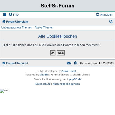
StellSi-Forum
FAQ
Anmelden
S
Foren-Übersicht
Unbeantwortete Themen
Aktive Themen
u
c
Alle Cookies löschen
h
Bist du dir sicher, dass du alle Cookies des Boards löschen möchtest?
e
Foren-Übersicht
Alle Zeiten sind
UTC+02:00
Style developer by
Zuma Portal
,
Powered by
phpBB
® Forum Software © phpBB Limited
Deutsche Übersetzung durch
phpBB.de
Datenschutz
|
Nutzungsbedingungen