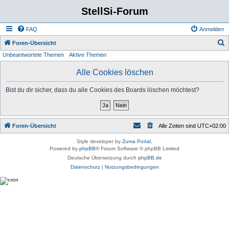
StellSi-Forum
FAQ
Anmelden
S
Foren-Übersicht
Unbeantwortete Themen
Aktive Themen
u
c
Alle Cookies löschen
h
Bist du dir sicher, dass du alle Cookies des Boards löschen möchtest?
e
Foren-Übersicht
Alle Zeiten sind
UTC+02:00
Style developer by
Zuma Portal
,
Powered by
phpBB
® Forum Software © phpBB Limited
Deutsche Übersetzung durch
phpBB.de
Datenschutz
|
Nutzungsbedingungen