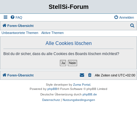
StellSi-Forum
FAQ
Anmelden
S
Foren-Übersicht
Unbeantwortete Themen
Aktive Themen
u
c
Alle Cookies löschen
h
Bist du dir sicher, dass du alle Cookies des Boards löschen möchtest?
e
Foren-Übersicht
Alle Zeiten sind
UTC+02:00
Style developer by
Zuma Portal
,
Powered by
phpBB
® Forum Software © phpBB Limited
Deutsche Übersetzung durch
phpBB.de
Datenschutz
|
Nutzungsbedingungen